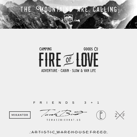
FRIENDS 3+1
.: A-R-T-I-S-T-I-C_W-A-R-E-H-O-U-S-E: F-R-E-E-D:.