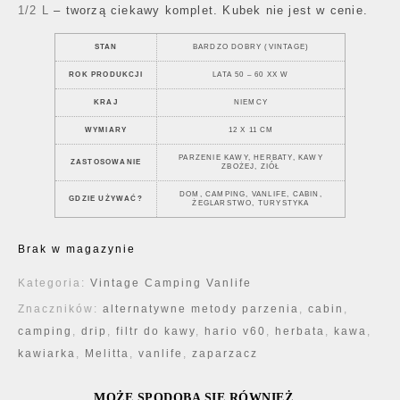
1/2 L
– tworzą ciekawy komplet. Kubek nie jest w cenie.
STAN
BARDZO DOBRY (VINTAGE)
ROK PRODUKCJI
LATA 50 – 60 XX W
KRAJ
NIEMCY
WYMIARY
12 X 11 CM
PARZENIE KAWY, HERBATY, KAWY
ZASTOSOWANIE
ZBOŻEJ, ZIÓŁ
DOM, CAMPING, VANLIFE, CABIN,
GDZIE UŻYWAĆ?
ŻEGLARSTWO, TURYSTYKA
Brak w magazynie
Kategoria:
Vintage Camping Vanlife
Znaczników:
alternatywne metody parzenia
,
cabin
,
camping
,
drip
,
filtr do kawy
,
hario v60
,
herbata
,
kawa
,
kawiarka
,
Melitta
,
vanlife
,
zaparzacz
MOŻE SPODOBA SIĘ RÓWNIEŻ…