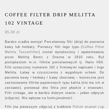
COFFEE FILTER DRIP MELITTA
102 VINTAGE
85,00
zł
Bardzo rzadka wersja! Porcelanowy filtr (drip) do parzenia
kawy lub herbaty. Pierwszy filtr tego typu (
Coffee Filter
Melitta Tassenfilter
) został wynaleziony i opatentowany
przez Melittę Bentz z Drezna w 1910 roku. Był
protoplastom m.in. filtrów porcelanowych tj. Hario V60.
Filtr oznaczony numerem 102 z firmowymi napisami i logo
Melitta. Łatwy w czyszczeniu z wygodnym uchem. Do
parzenia kawy / herbaty / kawy zbożowej – konieczne jest
zastosowanie filtrów papierowych typu kalita (nie ma ich w
zestawie), ponieważ dno filtra jest płaskie z otworami.
Filtr vintage, ale w bardzo dobrym stanie – jeden odprysk
(zdjęcie). Nie wpływa na funkcjonalność.
Filtr (na pierwszym zdjęciu) z kubkiem
Polish enamel cup