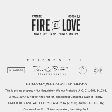
FRIENDS 3+1
.: A-R-T-I-S-T-I-C_W-A-R-E-H-O-U-S-E: F-R-E-E-D:.
This is private property - Not Negotiable - Without Prejudice U. C. C. 1-308; 1-103.6;
3-402,1-207.4 & Not for Hire / Not for Rent without Consent & Oath of Fidelity.
UNDER-RESERVE-WITH: COPY:CLAIM BY: by (ZRK ©). Author-SETLOR: By;
Common Law © .:. Not-a-corporation, the-Living-Soul.