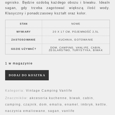
ognisko. Będzie ozdobą każdego obozu i biwaku. Idealn
sagan, gdy trzeba zagotować większą ilość wody.
Klasyczny i ponadczasowy kształt oraz kolor.
STAN
NOWE
WYMIARY
20 X 17 CM, POJEMNOŚĆ 2,5L
ZASTOSOWANIE
KUCHNIA, GOTOWANIE
DOM, CAMPING, VANLIFE, CABIN,
GDZIE UŻYWAĆ?
ŻEGLARSTWO, TURYSTYKA, BIWAK
1 w magazynie
ilość Black Enemel Adventure Kettle
DODAJ DO KOSZYKA
Kategoria:
Vintage Camping Vanlife
Znaczników:
akcesoria kuchenne
,
biwak
,
cabin
,
camping
,
czajnik
,
dom
,
emalia
,
enamel
,
imbryk
,
kettle
,
naczynia emaliowane
,
sagan
,
vanlife