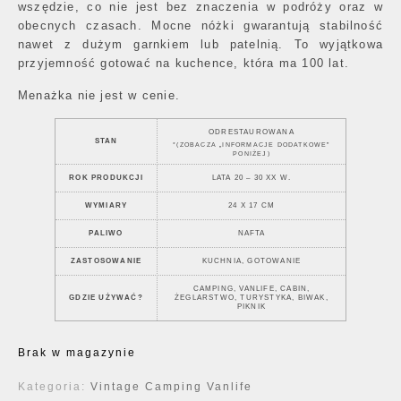
wszędzie, co nie jest bez znaczenia w podróży oraz w
obecnych czasach. Mocne nóżki gwarantują stabilność
nawet z dużym garnkiem lub patelnią. To wyjątkowa
przyjemność gotować na kuchence, która ma 100 lat.
Menażka nie jest w cenie.
ODRESTAUROWANA
STAN
*(ZOBACZA „INFORMACJE DODATKOWE”
PONIŻEJ)
ROK PRODUKCJI
LATA 20 – 30 XX W.
WYMIARY
24 X 17 CM
PALIWO
NAFTA
ZASTOSOWANIE
KUCHNIA, GOTOWANIE
CAMPING, VANLIFE, CABIN,
GDZIE UŻYWAĆ?
ŻEGLARSTWO, TURYSTYKA, BIWAK,
PIKNIK
Brak w magazynie
Kategoria:
Vintage Camping Vanlife