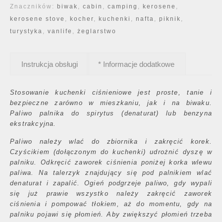
Znaczników:
biwak
,
cabin
,
camping
,
kerosene
,
kerosene stove
,
kocher
,
kuchenki
,
nafta
,
piknik
,
turystyka
,
vanlife
,
żeglarstwo
Instrukcja obsługi
* Informacje dodatkowe
Stosowanie kuchenki ciśnieniowe jest proste, tanie i
bezpieczne zarówno w mieszkaniu, jak i na biwaku.
Paliwo palnika do spirytus (denaturat) lub benzyna
ekstrakcyjna.
Paliwo należy wlać do zbiornika i zakręcić korek.
Czyścikiem (dołączonym do kuchenki) udrożnić dyszę w
palniku. Odkręcić zaworek ciśnienia poniżej korka wlewu
paliwa. Na talerzyk znajdujący się pod palnikiem wlać
denaturat i zapalić. Ogień podgrzeje paliwo, gdy wypali
się już prawie wszystko należy zakręcić zaworek
ciśnienia i pompować tłokiem, aż do momentu, gdy na
palniku pojawi się płomień. Aby zwiększyć płomień trzeba