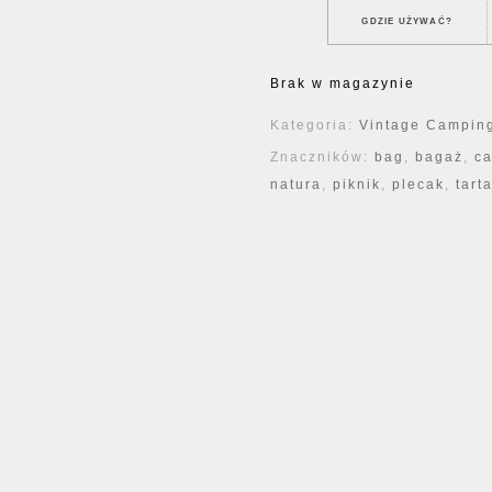
GDZIE UŻYWAĆ?
Brak w magazynie
Kategoria:
Vintage Camping
Znaczników:
bag
,
bagaż
,
ca
natura
,
piknik
,
plecak
,
tart