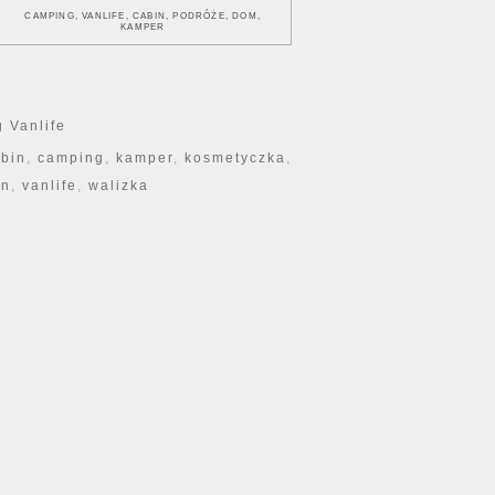
CAMPING, VANLIFE, CABIN, PODRÓŻE, DOM,
KAMPER
 Vanlife
bin
,
camping
,
kamper
,
kosmetyczka
,
an
,
vanlife
,
walizka