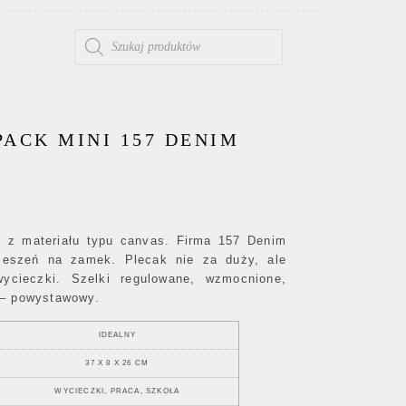
WYSZUKIWARKA PRODUKTÓW
ACK MINI 157 DENIM
 z materiału typu canvas. Firma 157 Denim
ieszeń na zamek. Plecak nie za duży, ale
wycieczki. Szelki regulowane, wzmocnione,
 – powystawowy.
IDEALNY
37 X 8 X 26 CM
WYCIECZKI, PRACA, SZKOŁA