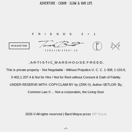
FRIENDS 3+1
.: A-R-T-I-S-T-I-C_W-A-R-E-H-O-U-S-E: F-R-E-E-D:.
This is private property - Not Negotiable - Without Prejudice U. C. C. 1-308; 1-103.6;
3-402,1-207.4 & Not for Hire / Not for Rent without Consent & Oath of Fidelity.
UNDER-RESERVE-WITH: COPY:CLAIM BY: by (ZRK ©). Author-SETLOR: By;
Common Law © .:. Not-a-corporation, the-Living-Soul.
2026 © All rights reserved |
Bard Motyw przez
WP Royal
.