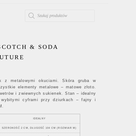
WYSZUKIWARKA PRODUKTÓW
SCOTCH & SODA
UTURE
ek z metalowymi okuciami. Skóra gruba w
zystkie elementy metalowe – matowe złoto.
wetrów i zwiewnych sukienek. Stan – idealny
wybitymi cyframi przy dziurkach – fajny i
M.
IDEALNY
SZEROKOŚĆ 2 CM, DŁUGOŚĆ 104 CM (ROZMIAR M)