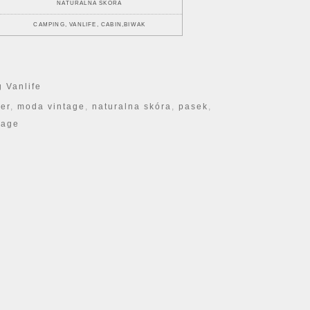
NATURALNA SKÓRA
CAMPING, VANLIFE, CABIN,BIWAK
 Vanlife
her
,
moda vintage
,
naturalna skóra
,
pasek
,
tage