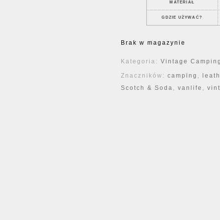
MATERIAŁ
GDZIE UŻYWAĆ?
Brak w magazynie
Kategoria:
Vintage Camping
Znaczników:
camping
,
leat
Scotch & Soda
,
vanlife
,
vin