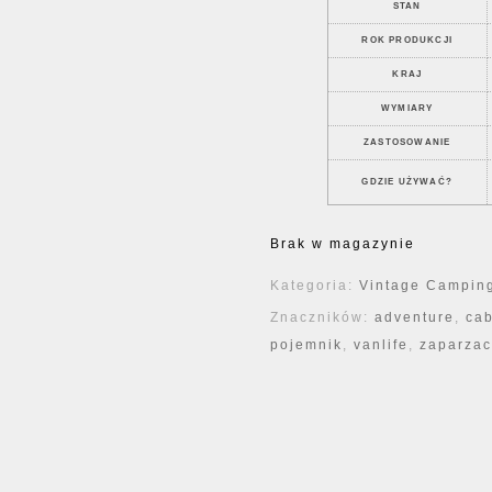
STAN
ROK PRODUKCJI
KRAJ
WYMIARY
ZASTOSOWANIE
GDZIE UŻYWAĆ?
Brak w magazynie
Kategoria:
Vintage Camping
Znaczników:
adventure
,
cab
pojemnik
,
vanlife
,
zaparzac