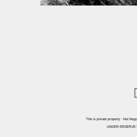
This is private property - Not Nego
UNDER-RESERVE-WITH