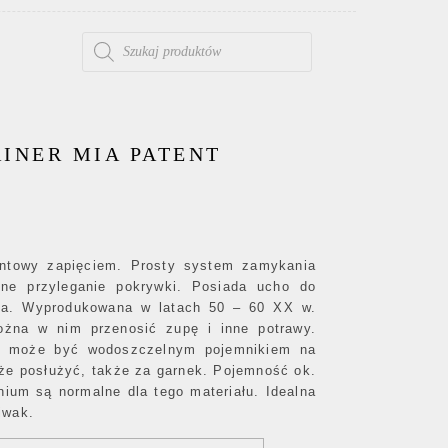
WYSZUKIWARKA PRODUKTÓW
INER MIA PATENT
ntowy zapięciem. Prosty system zamykania
ne przyleganie pokrywki. Posiada ucho do
nia. Wyprodukowana w latach 50 – 60 XX w.
ożna w nim przenosić zupę i inne potrawy.
j może być wodoszczelnym pojemnikiem na
oże posłużyć, także za garnek. Pojemność ok.
inium są normalne dla tego materiału. Idealna
iwak.