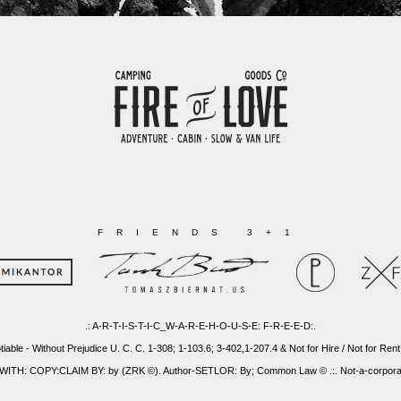
FRIENDS 3+1
.: A-R-T-I-S-T-I-C_W-A-R-E-H-O-U-S-E: F-R-E-E-D:.
tiable - Without Prejudice U. C. C. 1-308; 1-103.6; 3-402,1-207.4 & Not for Hire / Not for Rent
: COPY:CLAIM BY: by (ZRK ©). Author-SETLOR: By; Common Law © .:. Not-a-corporatio