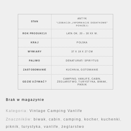
ANTYK
STAN
*(ZOBACZA „INFORMACJE DODATKOWE”
PONIŻEJ)
ROK PRODUKCJI
LATA OK. 20 – 30 XX W.
KRAJ
POLSKA
WYMIARY
37 X 19 X 27 CM
PALIWO
DENATURAT/ SPIRYTUS
ZASTOSOWANIE
KUCHNIA, GOTOWANIE
CAMPING, VANLIFE, CABIN,
GDZIE UŻYWAĆ?
ŻEGLARSTWO, TURYSTYKA, BIWAK,
PIKNIK
Brak w magazynie
Kategoria:
Vintage Camping Vanlife
Znaczników:
biwak
,
cabin
,
camping
,
kocher
,
kuchenki
,
piknik
,
turystyka
,
vanlife
,
żeglarstwo