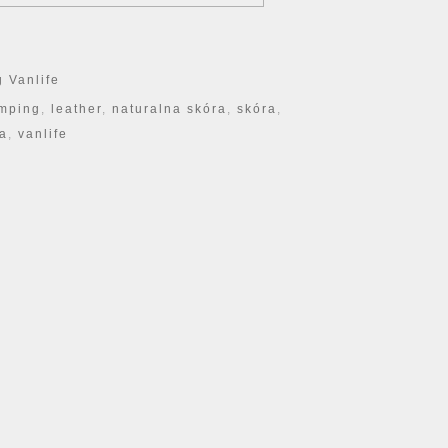
 Vanlife
mping
,
leather
,
naturalna skóra
,
skóra
,
a
,
vanlife