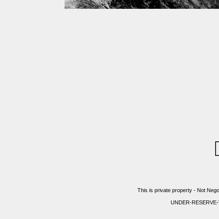
This is private property - Not Nego
UNDER-RESERVE-WITH