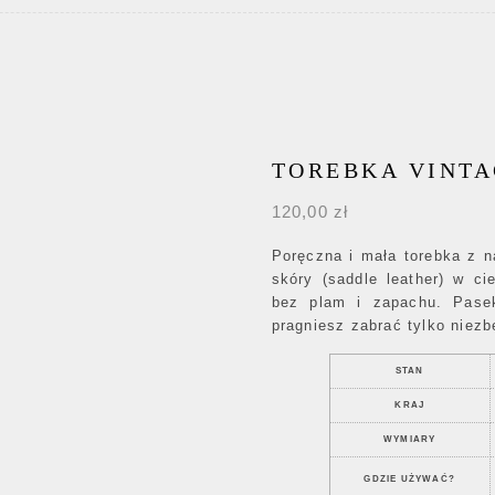
TOREBKA VINTA
120,00
zł
Poręczna i mała torebka z n
skóry (saddle leather) w c
bez plam i zapachu. Pasek
pragniesz zabrać tylko niezb
STAN
KRAJ
WYMIARY
GDZIE UŻYWAĆ?