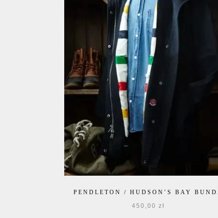
PENDLETON / HUDSON’S BAY BUN
450,00
zł