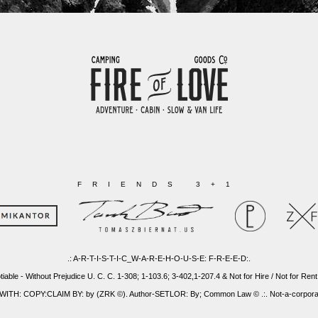
FRIENDS 3+1
.: A-R-T-I-S-T-I-C_W-A-R-E-H-O-U-S-E: F-R-E-E-D:.
tiable - Without Prejudice U. C. C. 1-308; 1-103.6; 3-402,1-207.4 & Not for Hire / Not for Rent
: COPY:CLAIM BY: by (ZRK ©). Author-SETLOR: By; Common Law © .:. Not-a-corporatio