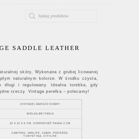
WYSZUKIWARKA PRODUKTÓW
GE SADDLE LEATHER
aturalnej skóry, Wykonana z grubej licowanej
iepłym naturalnym kolorze. W środku czysta,
 długi i regulowany. Idealna torebka, gdy
ędne rzeczy. Vintage perełka – polecamy!
(VINTAGE) BARDZO DOBRY
WIELKA BRYTANIA
19 X 14 X 6 CM, SZEROKOŚĆ PASKA 2 CM
CAMPING, VANLIFE, CABIN, PODRÓŻE,
TURYSTYKA, CITYLIFE