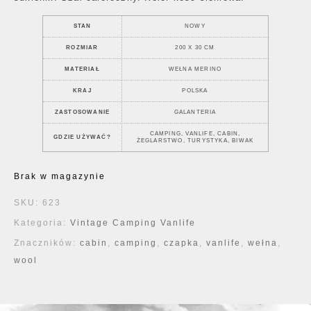
STAN
NOWY
ROZMIAR
200 X 30 CM
MATERIAŁ
WEŁNA MERINO
KRAJ
POLSKA
ZASTOSOWANIE
GALANTERIA
CAMPING, VANLIFE, CABIN,
GDZIE UŻYWAĆ?
ŻEGLARSTWO, TURYSTYKA, BIWAK
Brak w magazynie
SKU:
623
Kategoria:
Vintage Camping Vanlife
Znaczników:
cabin
,
camping
,
czapka
,
vanlife
,
wełna
,
wool