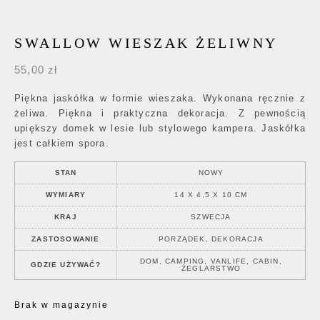
SWALLOW WIESZAK ŻELIWNY
55,00
zł
Piękna jaskółka w formie wieszaka. Wykonana ręcznie z
żeliwa. Piękna i praktyczna dekoracja. Z pewnością
upiększy domek w lesie lub stylowego kampera. Jaskółka
jest całkiem spora.
STAN
NOWY
WYMIARY
14 X 4,5 X 10 CM
KRAJ
SZWECJA
ZASTOSOWANIE
PORZĄDEK, DEKORACJA
DOM, CAMPING, VANLIFE, CABIN,
GDZIE UŻYWAĆ?
ŻEGLARSTWO
Brak w magazynie