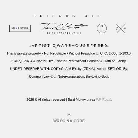
FRIENDS 3+1
.: A-R-T-I-S-T-I-C_W-A-R-E-H-O-U-S-E: F-R-E-E-D:.
This is private property - Not Negotiable - Without Prejudice U. C. C. 1-308; 1-103.6;
3-402,1-207.4 & Not for Hire / Not for Rent without Consent & Oath of Fidelity.
UNDER-RESERVE-WITH: COPY:CLAIM BY: by (ZRK ©). Author-SETLOR: By;
Common Law © .:. Not-a-corporation, the-Living-Soul.
2026 © All rights reserved |
Bard Motyw przez
WP Royal
.
WRÓĆ NA GÓRĘ