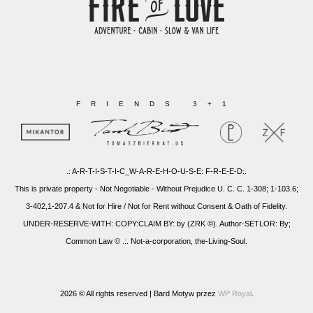
FRIENDS 3+1
.: A-R-T-I-S-T-I-C_W-A-R-E-H-O-U-S-E: F-R-E-E-D:.
This is private property - Not Negotiable - Without Prejudice U. C. C. 1-308; 1-103.6;
3-402,1-207.4 & Not for Hire / Not for Rent without Consent & Oath of Fidelity.
UNDER-RESERVE-WITH: COPY:CLAIM BY: by (ZRK ©). Author-SETLOR: By;
Common Law © .:. Not-a-corporation, the-Living-Soul.
2026 © All rights reserved |
Bard Motyw przez
WP Royal
.