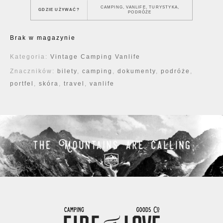
CAMPING, VANLIFE, TURYSTYKA,
GDZIE UŻYWAĆ?
PODRÓŻE
Brak w magazynie
Kategoria:
Vintage Camping Vanlife
Znaczników:
bilety
,
camping
,
dokumenty
,
podróże
,
portfel
,
skóra
,
travel
,
vanlife