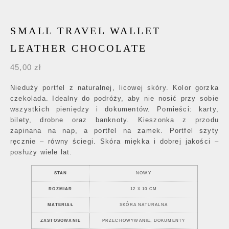
SMALL TRAVEL WALLET
LEATHER CHOCOLATE
45,00
zł
Nieduży portfel z naturalnej, licowej skóry. Kolor gorzka
czekolada. Idealny do podróży, aby nie nosić przy sobie
wszystkich pieniędzy i dokumentów. Pomieści: karty,
bilety, drobne oraz banknoty. Kieszonka z przodu
zapinana na nap, a portfel na zamek. Portfel szyty
ręcznie – równy ściegi. Skóra miękka i dobrej jakości –
posłuży wiele lat.
STAN
NOWY
ROZMIAR
12 X 10 CM
MATERIAŁ
SKÓRA NATURALNA
ZASTOSOWANIE
PRZECHOWYWANIE, DOKUMENTY