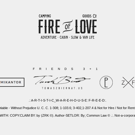
FRIENDS 3+1
.: A-R-T-I-S-T-I-C_W-A-R-E-H-O-U-S-E: F-R-E-E-D:.
tiable - Without Prejudice U. C. C. 1-308; 1-103.6; 3-402,1-207.4 & Not for Hire / Not for Rent
: COPY:CLAIM BY: by (ZRK ©). Author-SETLOR: By; Common Law © .:. Not-a-corporatio