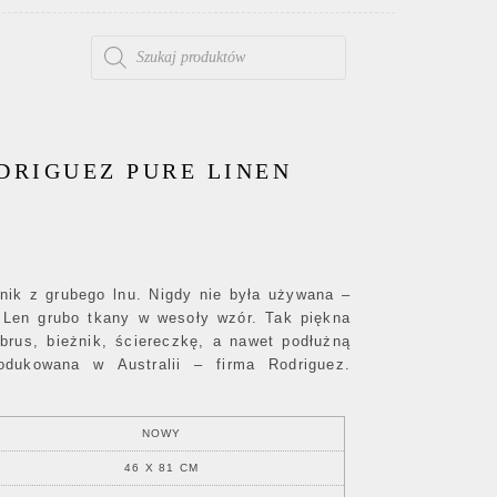
WYSZUKIWARKA PRODUKTÓW
DRIGUEZ PURE LINEN
nik z grubego lnu. Nigdy nie była używana –
. Len grubo tkany w wesoły wzór. Tak piękna
brus, bieżnik, ściereczkę, a nawet podłużną
odukowana w Australii – firma Rodriguez.
NOWY
46 X 81 CM