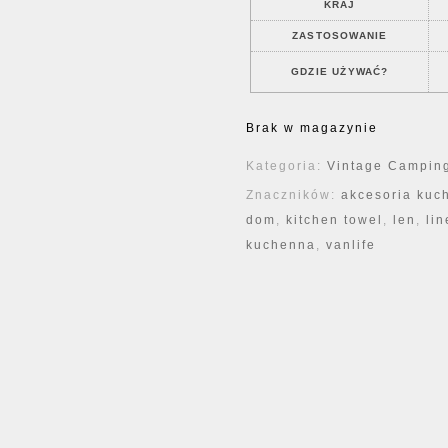
KRAJ
ZASTOSOWANIE
GDZIE UŻYWAĆ?
Brak w magazynie
Kategoria:
Vintage Camping
Znaczników:
akcesoria kuc
dom
,
kitchen towel
,
len
,
lin
kuchenna
,
vanlife