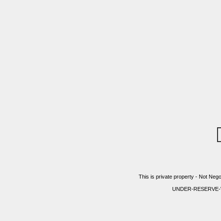
This is private property - Not Nego
UNDER-RESERVE-WITH