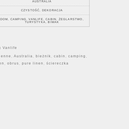
AUSTRALIA
CZYSTOŚĆ, DEKORACJA
DOM, CAMPING, VANLIFE, CABIN, ŻEGLARSTWO,
TURYSTYKA, BIWAK
 Vanlife
henne
,
Australia
,
bieżnik
,
cabin
,
camping
,
en
,
obrus
,
pure linen
,
ściereczka