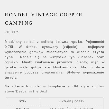
RONDEL VINTAGE COPPER
CAMPING
70,00
zł
Miedziany rondel z solidną żeliwną rączka. Pojemność
0,75l. W środku cynowany (zdjęcie) – najlepsze
wykończenie garnków miedzianych to właśnie czysta
cyna. Nadaje się na wszystkie typ kuchenek oraz
ognisko. Miedź znakomicie przewodzi ciepło, więc w
garnku woda gotuje się błyskawicznie. Ma to duże
znaczenie podczas biwakowania. Stylowe wyposażenie
turysty.
Na zdjęciach rondel w komplecie z
Old style spiritus
stove 'Desca’ in the Box!
STAN
VINTAGE | DOBRY
WYMIARY
24 X 8 CM, ŚREDNICA 12,5CM