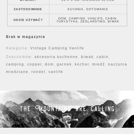
ZASTOSOWANIE
KUCHNIA, GOTOWANIE
DOM, CAMPING, VANLIFE, CABIN,
GDZIE UŻYWAĆ?
TURYSTYKA, ŻEGLARSTWO, BIWAK
Brak w magazynie
Kategoria:
Vintage Camping Vanlife
Znaczników:
akcesoria kuchenne
,
biwak
,
cabin
,
camping
,
copper
,
dom
,
garnek
,
kocher
,
miedź
,
naczynia
miedziane
,
rondel
,
vanlife