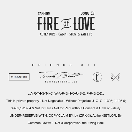
FRIENDS 3+1
.: A-R-T-I-S-T-I-C_W-A-R-E-H-O-U-S-E: F-R-E-E-D:.
This is private property - Not Negotiable - Without Prejudice U. C. C. 1-308; 1-103.6;
3-402,1-207.4 & Not for Hire / Not for Rent without Consent & Oath of Fidelity.
UNDER-RESERVE-WITH: COPY:CLAIM BY: by (ZRK ©). Author-SETLOR: By;
Common Law © .:. Not-a-corporation, the-Living-Soul.