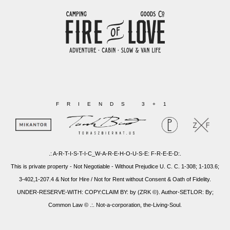
FRIENDS 3+1
.: A-R-T-I-S-T-I-C_W-A-R-E-H-O-U-S-E: F-R-E-E-D:.
This is private property - Not Negotiable - Without Prejudice U. C. C. 1-308; 1-103.6;
3-402,1-207.4 & Not for Hire / Not for Rent without Consent & Oath of Fidelity.
UNDER-RESERVE-WITH: COPY:CLAIM BY: by (ZRK ©). Author-SETLOR: By;
Common Law © .:. Not-a-corporation, the-Living-Soul.