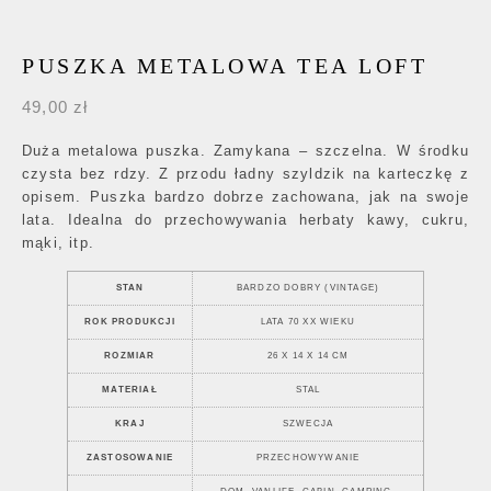
PUSZKA METALOWA TEA LOFT
49,00
zł
Duża metalowa puszka. Zamykana – szczelna. W środku
czysta bez rdzy. Z przodu ładny szyldzik na karteczkę z
opisem. Puszka bardzo dobrze zachowana, jak na swoje
lata. Idealna do przechowywania herbaty kawy, cukru,
mąki, itp.
STAN
BARDZO DOBRY (VINTAGE)
ROK PRODUKCJI
LATA 70 XX WIEKU
ROZMIAR
26 X 14 X 14 CM
MATERIAŁ
STAL
KRAJ
SZWECJA
ZASTOSOWANIE
PRZECHOWYWANIE