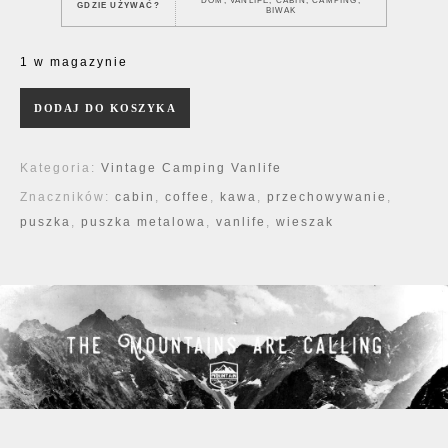
DOM, VANLIFE, CABIN, CAMPING,
GDZIE UŻYWAĆ?
BIWAK
1 w magazynie
ilość Puszka metalowa Tea Loft
DODAJ DO KOSZYKA
Kategoria:
Vintage Camping Vanlife
Znaczników:
cabin
,
coffee
,
kawa
,
przechowywanie
,
puszka
,
puszka metalowa
,
vanlife
,
wieszak