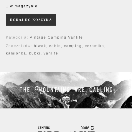
1 w magazynie
ilość Pojemniki Karry & Sennep
DODAJ DO KOSZYKA
Kategoria:
Vintage Camping Vanlife
Znaczników:
biwak
,
cabin
,
camping
,
ceramika
,
kamionka
,
kubki
,
vanlife