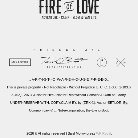
FRIENDS 3+1
.: A-R-T-I-S-T-I-C_W-A-R-E-H-O-U-S-E: F-R-E-E-D:.
This is private property - Not Negotiable - Without Prejudice U. C. C. 1-308; 1-103.6;
3-402,1-207.4 & Not for Hire / Not for Rent without Consent & Oath of Fidelity.
UNDER-RESERVE-WITH: COPY:CLAIM BY: by (ZRK ©). Author-SETLOR: By;
Common Law © .:. Not-a-corporation, the-Living-Soul.
2026 © All rights reserved |
Bard Motyw przez
WP Royal
.