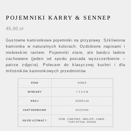
POJEMNIKI KARRY & SENNEP
45,00
zł
Gustowne kamionkowe pojemniki na przyprawy. Szkliwiona
kamionka w naturalnych kolorach. Ozdobione napisami i
niebieskim rantem. Pojemniki stare, ale bardzo ładnie
zachowane (jeden od spodu posiada wyszczerbienie –
patrze zdjęcie). Polecam do klasycznej kuchni i dla
miłośników kamionkowych przedmiotów.
STAN
NOWE
WYMIARY
7 X 6 CM
KRAJ
SZWECJA
ZASTOSOWANIE
KUCHNIA
DOM, CAMPING, VANLIFE, CABIN,
GDZIE UŻYWAĆ?
TURYSTYKA, PIKNIK