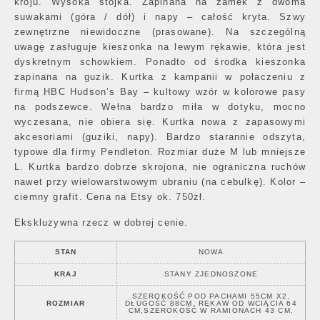
kroju. Wysoka stójka. Zapinana na zamek z dwoma
suwakami (góra / dół) i napy – całość kryta. Szwy
zewnętrzne niewidoczne (prasowane). Na szczególną
uwagę zasługuje kieszonka na lewym rękawie, która jest
dyskretnym schowkiem. Ponadto od środka kieszonka
zapinana na guzik. Kurtka z kampanii w połaczeniu z
firmą HBC Hudson’s Bay – kultowy wzór w kolorowe pasy
na podszewce. Wełna bardzo miła w dotyku, mocno
wyczesana, nie obiera się. Kurtka nowa z zapasowymi
akcesoriami (guziki, napy). Bardzo starannie odszyta,
typowe dla firmy Pendleton. Rozmiar duże M lub mniejsze
L. Kurtka bardzo dobrze skrojona, nie ograniczna ruchów
nawet przy wielowarstwowym ubraniu (na cebulkę). Kolor –
ciemny grafit. Cena na Etsy ok. 750zł.
Ekskluzywna rzecz w dobrej cenie.
STAN
NOWA
KRAJ
STANY ZJEDNOSZONE
SZEROKOŚĆ POD PACHAMI 55CM X2,
ROZMIAR
DŁUGOŚĆ 88CM, RĘKAW OD WCIĄCIA 64
CM,SZEROKOŚĆ W RAMIONACH 43 CM,