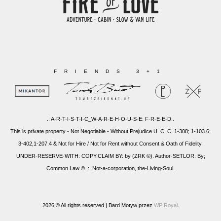
FRIENDS 3+1
.: A-R-T-I-S-T-I-C_W-A-R-E-H-O-U-S-E: F-R-E-E-D:.
This is private property - Not Negotiable - Without Prejudice U. C. C. 1-308; 1-103.6;
3-402,1-207.4 & Not for Hire / Not for Rent without Consent & Oath of Fidelity.
UNDER-RESERVE-WITH: COPY:CLAIM BY: by (ZRK ©). Author-SETLOR: By;
Common Law © .:. Not-a-corporation, the-Living-Soul.
2026 © All rights reserved |
Bard Motyw przez
WP Royal
.