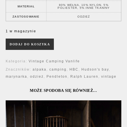
80% WEŁNA, 10% NYLON, 5%
MATERIAŁ
POLIESTER, 5% INNE TKANINY
ZASTOSOWANIE
ODZIEŻ
1 w magazynie
ilość Pendleton / Hudson's Bay Bunda
DODAJ DO KOSZYKA
Kategoria:
Vintage Camping Vanlife
Znaczników:
alpaka
,
camping
,
HBC
,
Hudson's bay
,
marynarka
,
odzież
,
Pendleton
,
Ralph Lauren
,
vintage
MOŻE SPODOBA SIĘ RÓWNIEŻ…