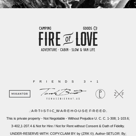
FRIENDS 3+1
.: A-R-T-I-S-T-I-C_W-A-R-E-H-O-U-S-E: F-R-E-E-D:.
This is private property - Not Negotiable - Without Prejudice U. C. C. 1-308; 1-103.6;
3-402,1-207.4 & Not for Hire / Not for Rent without Consent & Oath of Fidelity.
UNDER-RESERVE-WITH: COPY:CLAIM BY: by (ZRK ©). Author-SETLOR: By;