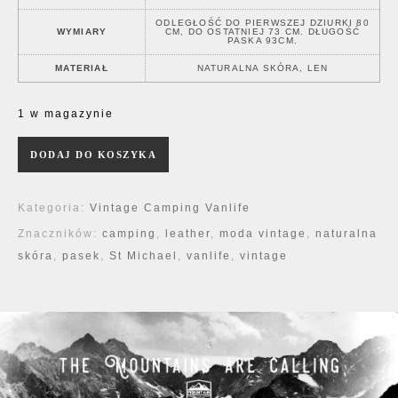
ODLEGŁOŚĆ DO PIERWSZEJ DZIURKI 80
WYMIARY
CM, DO OSTATNIEJ 73 CM. DŁUGOŚĆ
PASKA 93CM.
MATERIAŁ
NATURALNA SKÓRA, LEN
1 w magazynie
ilość PASEK St Michael - Vintage '80
DODAJ DO KOSZYKA
Kategoria:
Vintage Camping Vanlife
Znaczników:
camping
,
leather
,
moda vintage
,
naturalna
skóra
,
pasek
,
St Michael
,
vanlife
,
vintage