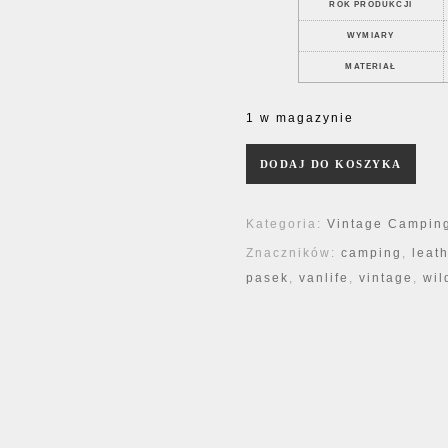
ROK PRODUKCJI
WYMIARY
MATERIAŁ
1 w magazynie
ilość PASEK Levi's Full Grain 
DODAJ DO KOSZYKA
Kategoria:
Vintage Camping
Znaczników:
camping
,
leat
pasek
,
vanlife
,
vintage
,
wil