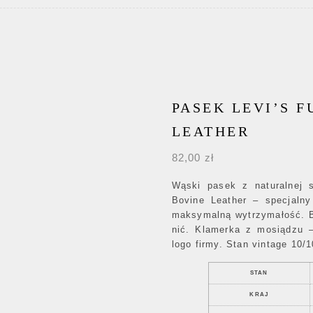
PASEK LEVI’S F
LEATHER
82,00
zł
Wąski pasek z naturalnej s
Bovine Leather – specjalny
maksymalną wytrzymałość. B
nić. Klamerka z mosiądzu –
logo firmy. Stan vintage 10/
STAN
KRAJ