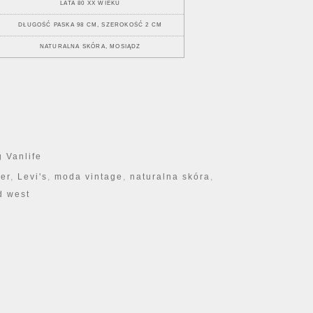
LATA 80 XX WIEKU
DŁUGOŚĆ PASKA 98 CM, SZEROKOŚĆ 2 CM
NATURALNA SKÓRA, MOSIĄDZ
Bovine Leather
 Vanlife
her
,
Levi's
,
moda vintage
,
naturalna skóra
,
d west