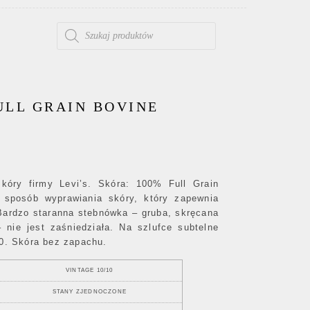
WYSZUKIWARKA PRODUKTÓW
ULL GRAIN BOVINE
kóry firmy Levi’s. Skóra: 100% Full Grain
 sposób wyprawiania skóry, który zapewnia
ardzo staranna stebnówka – gruba, skręcana
 nie jest zaśniedziała. Na szlufce subtelne
10. Skóra bez zapachu.
VINTAGE 10/10
STANY ZJEDNOCZONE