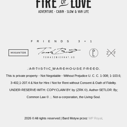
FRIENDS 3+1
.: A-R-T-I-S-T-I-C_W-A-R-E-H-O-U-S-E: F-R-E-E-D:.
This is private property - Not Negotiable - Without Prejudice U. C. C. 1-308; 1-103.6;
3-402,1-207.4 & Not for Hire / Not for Rent without Consent & Oath of Fidelity.
UNDER-RESERVE-WITH: COPY:CLAIM BY: by (ZRK ©). Author-SETLOR: By;
Common Law © .:. Not-a-corporation, the-Living-Soul.
2026 © All rights reserved |
Bard Motyw przez
WP Royal
.