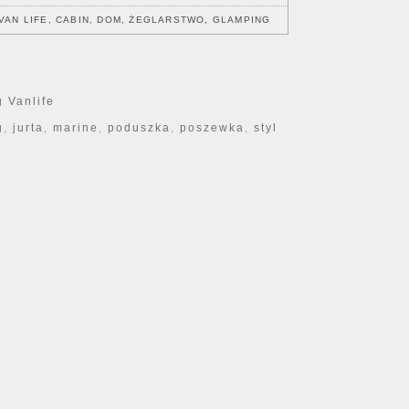
VAN LIFE, CABIN, DOM, ŻEGLARSTWO, GLAMPING
 Vanlife
g
,
jurta
,
marine
,
poduszka
,
poszewka
,
styl