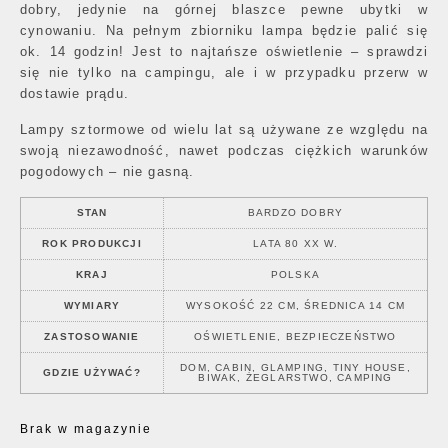
dobry, jedynie na górnej blaszce pewne ubytki w
cynowaniu. Na pełnym zbiorniku lampa będzie palić się
ok. 14 godzin! Jest to najtańsze oświetlenie – sprawdzi
się nie tylko na campingu, ale i w przypadku przerw w
dostawie prądu.
Lampy sztormowe od wielu lat są używane ze względu na
swoją niezawodność, nawet podczas ciężkich warunków
pogodowych – nie gasną.
STAN
BARDZO DOBRY
ROK PRODUKCJI
LATA 80 XX W.
KRAJ
POLSKA
WYMIARY
WYSOKOŚĆ 22 CM, ŚREDNICA 14 CM
ZASTOSOWANIE
OŚWIETLENIE, BEZPIECZEŃSTWO
DOM, CABIN, GLAMPING, TINY HOUSE,
GDZIE UŻYWAĆ?
BIWAK, ŻEGLARSTWO, CAMPING
Brak w magazynie