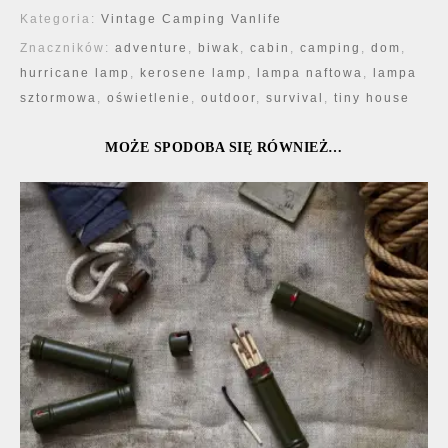
Kategoria:
Vintage Camping Vanlife
Znaczników:
adventure
,
biwak
,
cabin
,
camping
,
dom
,
hurricane lamp
,
kerosene lamp
,
lampa naftowa
,
lampa
sztormowa
,
oświetlenie
,
outdoor
,
survival
,
tiny house
MOŻE SPODOBA SIĘ RÓWNIEŻ…