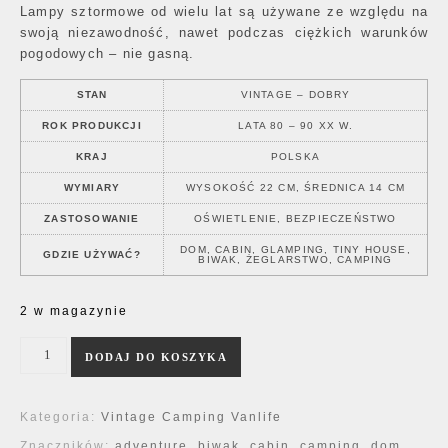
Lampy sztormowe od wielu lat są używane ze względu na
swoją niezawodność, nawet podczas ciężkich warunków
pogodowych – nie gasną.
STAN
VINTAGE – DOBRY
ROK PRODUKCJI
LATA 80 – 90 XX W.
KRAJ
POLSKA
WYMIARY
WYSOKOŚĆ 22 CM, ŚREDNICA 14 CM
ZASTOSOWANIE
OŚWIETLENIE, BEZPIECZEŃSTWO
DOM, CABIN, GLAMPING, TINY HOUSE,
GDZIE UŻYWAĆ?
BIWAK, ŻEGLARSTWO, CAMPING
2 w magazynie
ilość Lampa Naftowa Forest Green
DODAJ DO KOSZYKA
Kategoria:
Vintage Camping Vanlife
Znaczników:
adventure
,
biwak
,
cabin
,
camping
,
dom
,