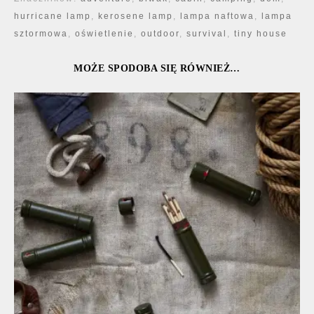
hurricane lamp
,
kerosene lamp
,
lampa naftowa
,
lampa
sztormowa
,
oświetlenie
,
outdoor
,
survival
,
tiny house
MOŻE SPODOBA SIĘ RÓWNIEŻ…