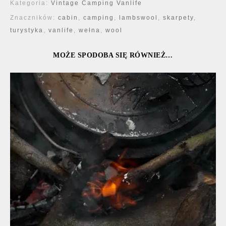
Kategoria:
Vintage Camping Vanlife
Znaczników:
cabin
,
camping
,
lambswool
,
skarpety
,
turystyka
,
vanlife
,
wełna
,
wool
MOŻE SPODOBA SIĘ RÓWNIEŻ…