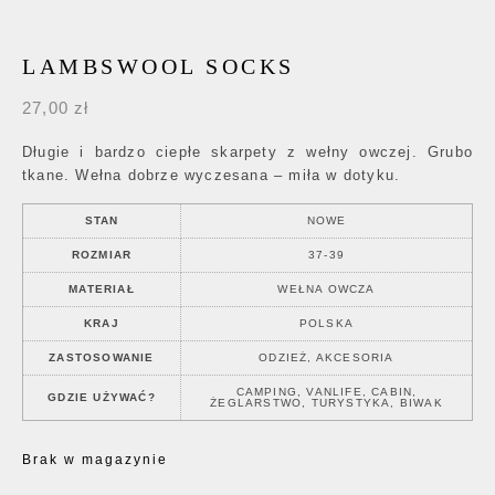
LAMBSWOOL SOCKS
27,00
zł
Długie i bardzo ciepłe skarpety z wełny owczej. Grubo
tkane. Wełna dobrze wyczesana – miła w dotyku.
STAN
NOWE
ROZMIAR
37-39
MATERIAŁ
WEŁNA OWCZA
KRAJ
POLSKA
ZASTOSOWANIE
ODZIEŻ, AKCESORIA
CAMPING, VANLIFE, CABIN,
GDZIE UŻYWAĆ?
ŻEGLARSTWO, TURYSTYKA, BIWAK
Brak w magazynie