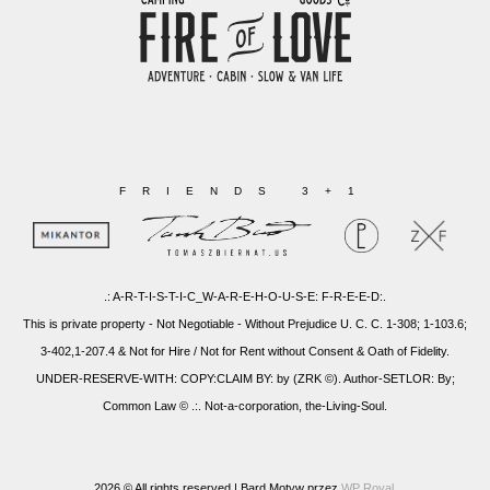
FRIENDS 3+1
.: A-R-T-I-S-T-I-C_W-A-R-E-H-O-U-S-E: F-R-E-E-D:.
This is private property - Not Negotiable - Without Prejudice U. C. C. 1-308; 1-103.6;
3-402,1-207.4 & Not for Hire / Not for Rent without Consent & Oath of Fidelity.
UNDER-RESERVE-WITH: COPY:CLAIM BY: by (ZRK ©). Author-SETLOR: By;
Common Law © .:. Not-a-corporation, the-Living-Soul.
2026 © All rights reserved |
Bard Motyw przez
WP Royal
.