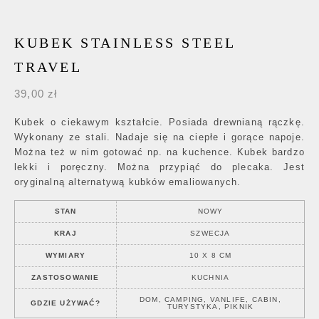
KUBEK STAINLESS STEEL
TRAVEL
39,00
zł
Kubek o ciekawym kształcie. Posiada drewnianą rączkę.
Wykonany ze stali. Nadaje się na ciepłe i gorące napoje.
Można też w nim gotować np. na kuchence. Kubek bardzo
lekki i poręczny. Można przypiąć do plecaka. Jest
oryginalną alternatywą kubków emaliowanych.
STAN
NOWY
KRAJ
SZWECJA
WYMIARY
10 X 8 CM
ZASTOSOWANIE
KUCHNIA
DOM, CAMPING, VANLIFE, CABIN,
GDZIE UŻYWAĆ?
TURYSTYKA, PIKNIK