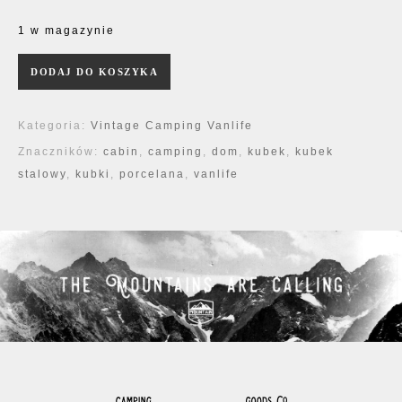
1 w magazynie
ilość Kubek Stainless Steel Travel
DODAJ DO KOSZYKA
Kategoria:
Vintage Camping Vanlife
Znaczników:
cabin
,
camping
,
dom
,
kubek
,
kubek
stalowy
,
kubki
,
porcelana
,
vanlife