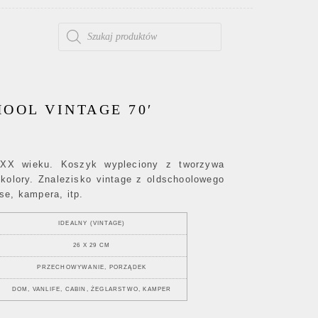
WYSZUKIWARKA PRODUKTÓW
OOL VINTAGE 70′
 XX wieku. Koszyk wypleciony z tworzywa
kolory. Znalezisko vintage z oldschoolowego
se, kampera, itp.
IDEALNY (VINTAGE)
26 X 29 CM
PRZECHOWYWANIE, PORZĄDEK
DOM, VANLIFE, CABIN, ŻEGLARSTWO, KAMPER