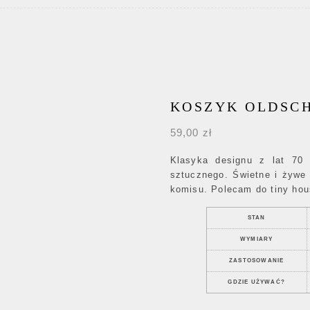
KOSZYK OLDSCH
59,00
zł
Klasyka designu z lat 70
sztucznego. Świetne i żywe 
komisu. Polecam do tiny hou
STAN
WYMIARY
ZASTOSOWANIE
GDZIE UŻYWAĆ?