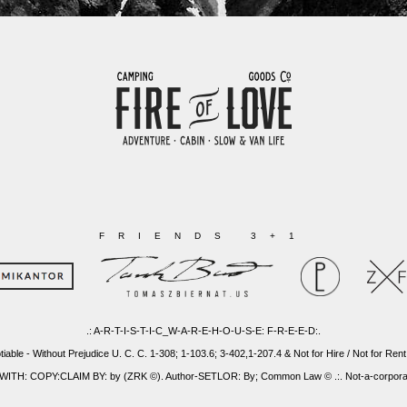
FRIENDS 3+1
.: A-R-T-I-S-T-I-C_W-A-R-E-H-O-U-S-E: F-R-E-E-D:.
tiable - Without Prejudice U. C. C. 1-308; 1-103.6; 3-402,1-207.4 & Not for Hire / Not for Rent
: COPY:CLAIM BY: by (ZRK ©). Author-SETLOR: By; Common Law © .:. Not-a-corporatio