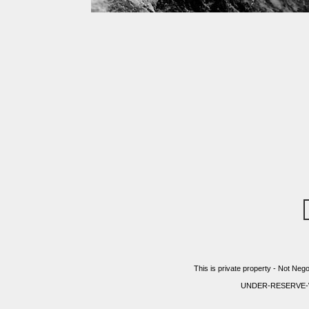
This is private property - Not Nego
UNDER-RESERVE-WITH