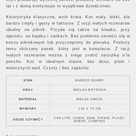
lat i z dumą kontynuuje to wyjątkowe dziedzictwo.
Kolorystyka klasyczna, wzór krata. Koc mały, lekki, ale
bardzo ciepły i gęsty w fakturze. Z racji małych rozmiarów
idealny na piknik. Przyda się także na biwaku, przy
ognisku, na kajaku i sankach. Bez problemu zmieści się w
koszu piknikowym lub przyczepiony do plecaka. Posłuży
temu skórzany pasek, który jest w komplecie. Z racji
małych rozmiarów można z niego zrobić narzutkę a’la
poncho. Koc w idealnym stanie, bez dziur, plam i
widocznych wad. Czysty i bez zapachu.
STAN
BARDZO DOBRY
KRAJ
WIELKA BRYTANIA
MATERIAŁ
WEŁNA OWCZA
WYMIARY
130 X 70 CM
VAN LIFE, CABIN, DOM, PIKNIK, PLAŻA,
GDZIE UŻYWAĆ?
BIWAK, CAMPING