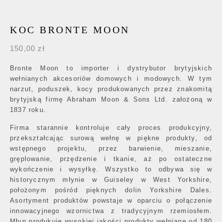
KOC BRONTE MOON
150,00
zł
Bronte Moon to importer i dystrybutor brytyjskich
wełnianych akcesoriów domowych i modowych. W tym
narzut, poduszek, kocy produkowanych przez znakomitą
brytyjską firmę Abraham Moon & Sons Ltd. założoną w
1837 roku.
Firma starannie kontroluje cały proces produkcyjny,
przekształcając surową wełnę w piękne produkty, od
wstępnego projektu, przez barwienie, mieszanie,
gręplowanie, przędzenie i tkanie, aż po ostateczne
wykończenie i wysyłkę. Wszystko to odbywa się w
historycznym młynie w Guiseley w West Yorkshire,
położonym pośród pięknych dolin Yorkshire Dales.
Asortyment produktów powstaje w oparciu o połączenie
innowacyjnego wzornictwa z tradycyjnym rzemiosłem.
Młyn produkuje wysokiej jakości produkty wełniane od 180