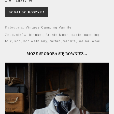
1 w magazynie
ilość Koc Bronte Moon
DODAJ DO KOSZYKA
Kategoria:
Vintage Camping Vanlife
Znaczników:
blanket
,
Bronte Moon
,
cabin
,
camping
,
folk
,
koc
,
koc wełniany
,
tartan
,
vanlife
,
wełna
,
wool
MOŻE SPODOBA SIĘ RÓWNIEŻ…