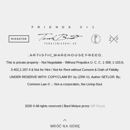
FRIENDS 3+1
.: A-R-T-I-S-T-I-C_W-A-R-E-H-O-U-S-E: F-R-E-E-D:.
This is private property - Not Negotiable - Without Prejudice U. C. C. 1-308; 1-103.6;
3-402,1-207.4 & Not for Hire / Not for Rent without Consent & Oath of Fidelity.
UNDER-RESERVE-WITH: COPY:CLAIM BY: by (ZRK ©). Author-SETLOR: By;
Common Law © .:. Not-a-corporation, the-Living-Soul.
2026 © All rights reserved |
Bard Motyw przez
WP Royal
.
WRÓĆ NA GÓRĘ