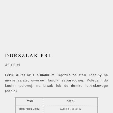
DURSZLAK PRL
45,00
zł
Lekki durszlak z aluminium. Rączka ze stali. Idealny na
mycie sałaty, owoców, fasolki szparagowej. Polecam do
kuchni polowej, na biwak lub do domku letniskowego
(cabin).
STAN
DOBRY
ROK PRODUKCJI
LATA 50 – 60 XX W