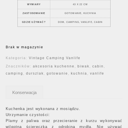
WYMIARY
43 X 22 CM
ZASTOSOWANIE
GOTOWANIE, KUCHNIA
GDZIE UŻYWAĆ?
DOM, CAMPING, VANLIFE, CABIN
Brak w magazynie
Kategoria:
Vintage Camping Vanlife
Znaczników:
akcesoria kuchenne
,
biwak
,
cabin
,
camping
,
durszlak
,
gotowanie
,
kuchnia
,
vanlife
Konserwacja
Kuchenka jest wykonana z mosiądzu.
Utrzymanie czystości:
Plamy z paliwa oraz przecieranie z kurzu wykonywać
wilgotną ściereczką z odrobiną mydła. Nie używać