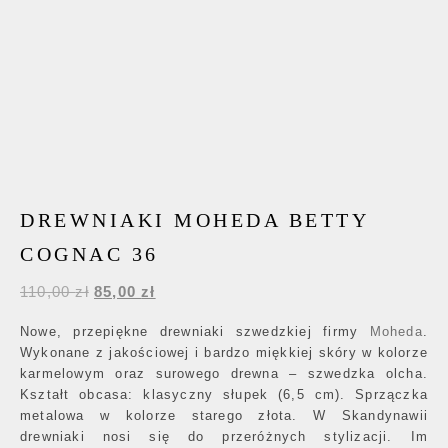
DREWNIAKI MOHEDA BETTY
COGNAC 36
Pierwotna cena wynosiła: 110,00 zł.
Aktualna cena wynosi: 85,00 zł.
110,00
zł
85,00
zł
Nowe, przepiękne drewniaki szwedzkiej firmy
Moheda
.
Wykonane z jakościowej i bardzo miękkiej skóry w kolorze
karmelowym oraz surowego drewna – szwedzka olcha.
Kształt obcasa: klasyczny słupek (6,5 cm). Sprzączka
metalowa w kolorze starego złota. W Skandynawii
drewniaki nosi się do przeróżnych stylizacji. Im