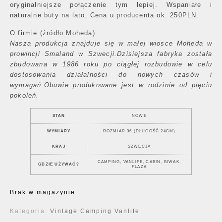
oryginalniejsze połączenie tym lepiej. Wspaniałe i
naturalne buty na lato. Cena u producenta ok. 250PLN.
O firmie (źródło Moheda):
Nasza produkcja znajduje się w małej wiosce Moheda w
prowincji Smaland w Szwecji.Dzisiejsza fabryka została
zbudowana w 1986 roku po ciągłej rozbudowie w celu
dostosowania działalności do nowych czasów i
wymagań.Obuwie produkowane jest w rodzinie od pięciu
pokoleń.
STAN
NOWE
WYMIARY
ROZMIAR 36 (DŁUGOŚĆ 24CM)
KRAJ
SZWECJA
CAMPING, VANLIFE, CABIN, BIWAK,
GDZIE UŻYWAĆ?
PLAŻA
Brak w magazynie
Kategoria:
Vintage Camping Vanlife