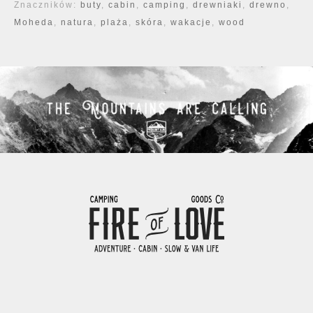
Znaczników:
buty
,
cabin
,
camping
,
drewniaki
,
drewno
,
Moheda
,
natura
,
plaża
,
skóra
,
wakacje
,
wood