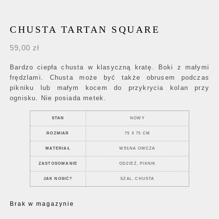
CHUSTA TARTAN SQUARE
59,00
zł
Bardzo ciepła chusta w klasyczną kratę. Boki z małymi
frędzlami. Chusta może być także obrusem podczas
pikniku lub małym kocem do przykrycia kolan przy
ognisku. Nie posiada metek.
STAN
NOWY
ROZMIAR
75 X 75 CM
MATERIAŁ
WEŁNA OWCZA
ZASTOSOWANIE
ODZIEŻ, PIKNIK
JAK NOSIĆ?
SZAL, CHUSTA
Brak w magazynie