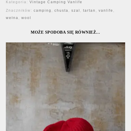
Kategoria:
Vintage Camping Vanlife
Znaczników:
camping
,
chusta
,
szal
,
tartan
,
vanlife
,
wełna
,
wool
MOŻE SPODOBA SIĘ RÓWNIEŻ…