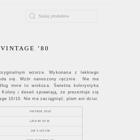
WYSZUKIWARKA PRODUKTÓW
VINTAGE ’80
ryginalnym wzorze. Wykonana z lekkiego
kłada się. Wzór nanoszony ręcznie. Nie ma
dług mnie to wiskoza. Świetna kolorystyka
. Kolory i deseń sprawiają, że prezentuje się
tage 10/10. Nie ma zaciągnięć, plam ani dziur.
VINTAGE 10/10
LATA 80 XX W.
140 X 120 CM