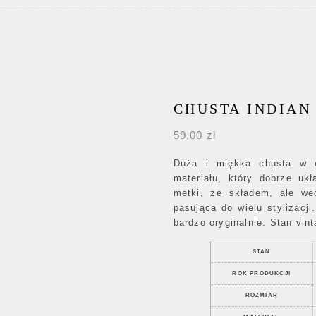
CHUSTA INDIAN 
59,00
zł
Duża i miękka chusta w o
materiału, który dobrze u
metki, ze składem, ale we
pasująca do wielu stylizacji
bardzo oryginalnie. Stan vin
STAN
ROK PRODUKCJI
ROZMIAR