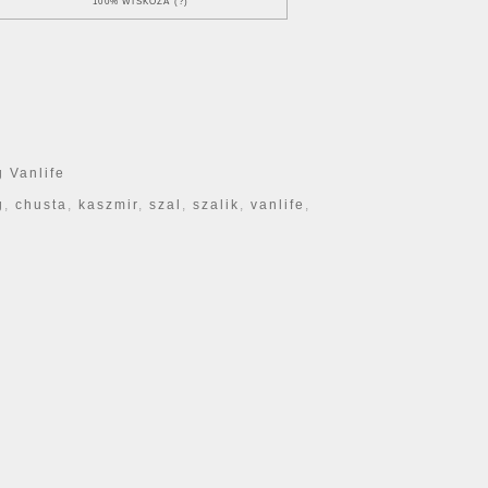
100% WISKOZA (?)
 Vanlife
g
,
chusta
,
kaszmir
,
szal
,
szalik
,
vanlife
,