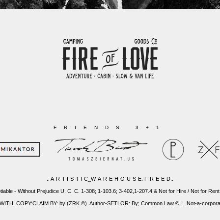
FRIENDS 3+1
.: A-R-T-I-S-T-I-C_W-A-R-E-H-O-U-S-E: F-R-E-E-D:.
tiable - Without Prejudice U. C. C. 1-308; 1-103.6; 3-402,1-207.4 & Not for Hire / Not for Rent
: COPY:CLAIM BY: by (ZRK ©). Author-SETLOR: By; Common Law © .:. Not-a-corporatio