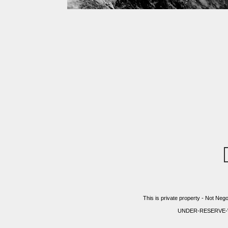
This is private property - Not Nego
UNDER-RESERVE-WITH