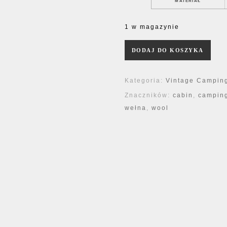
MATERIAŁ
1 w magazynie
ilość Chusta Indian Vintage '80
DODAJ DO KOSZYKA
Kategoria:
Vintage Camping
Znaczników:
cabin
,
campin
wełna
,
wool