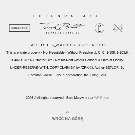
FRIENDS 3+1
.: A-R-T-I-S-T-I-C_W-A-R-E-H-O-U-S-E: F-R-E-E-D:.
This is private property - Not Negotiable - Without Prejudice U. C. C. 1-308; 1-103.6;
3-402,1-207.4 & Not for Hire / Not for Rent without Consent & Oath of Fidelity.
UNDER-RESERVE-WITH: COPY:CLAIM BY: by (ZRK ©). Author-SETLOR: By;
Common Law © .:. Not-a-corporation, the-Living-Soul.
2026 © All rights reserved |
Bard Motyw przez
WP Royal
.
WRÓĆ NA GÓRĘ