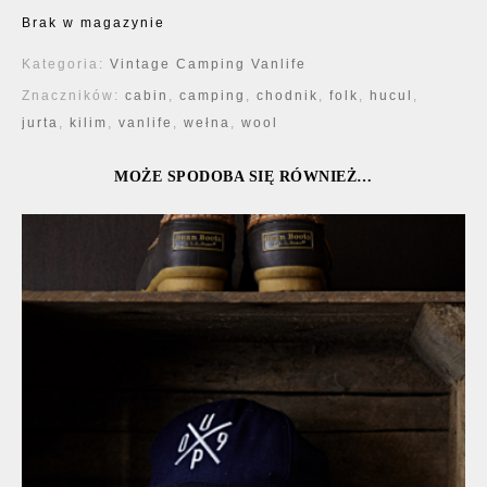
Brak w magazynie
Kategoria:
Vintage Camping Vanlife
Znaczników:
cabin
,
camping
,
chodnik
,
folk
,
hucul
,
jurta
,
kilim
,
vanlife
,
wełna
,
wool
MOŻE SPODOBA SIĘ RÓWNIEŻ…