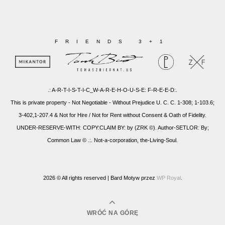
FRIENDS 3+1
.: A-R-T-I-S-T-I-C_W-A-R-E-H-O-U-S-E: F-R-E-E-D:.
This is private property - Not Negotiable - Without Prejudice U. C. C. 1-308; 1-103.6;
3-402,1-207.4 & Not for Hire / Not for Rent without Consent & Oath of Fidelity.
UNDER-RESERVE-WITH: COPY:CLAIM BY: by (ZRK ©). Author-SETLOR: By;
Common Law © .:. Not-a-corporation, the-Living-Soul.
2026 © All rights reserved |
Bard Motyw przez
WP Royal
.
WRÓĆ NA GÓRĘ