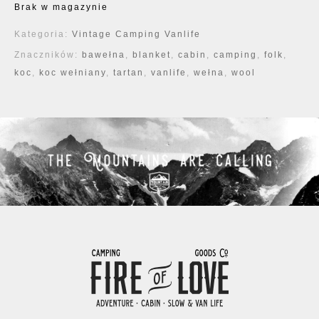
Brak w magazynie
Kategoria:
Vintage Camping Vanlife
Znaczników:
bawełna
,
blanket
,
cabin
,
camping
,
folk
,
koc
,
koc wełniany
,
tartan
,
vanlife
,
wełna
,
wool