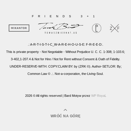
FRIENDS 3+1
.: A-R-T-I-S-T-I-C_W-A-R-E-H-O-U-S-E: F-R-E-E-D:.
This is private property - Not Negotiable - Without Prejudice U. C. C. 1-308; 1-103.6;
3-402,1-207.4 & Not for Hire / Not for Rent without Consent & Oath of Fidelity.
UNDER-RESERVE-WITH: COPY:CLAIM BY: by (ZRK ©). Author-SETLOR: By;
Common Law © .:. Not-a-corporation, the-Living-Soul.
2026 © All rights reserved |
Bard Motyw przez
WP Royal
.
WRÓĆ NA GÓRĘ