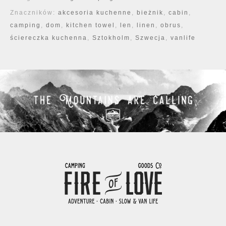
Znaczników:
akcesoria kuchenne
,
bieżnik
,
cabin
,
camping
,
dom
,
kitchen towel
,
len
,
linen
,
obrus
,
ściereczka kuchenna
,
Sztokholm
,
Szwecja
,
vanlife