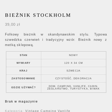
BIEŻNIK STOCKHOLM
39,00
zł
Folkowy bieżnik w skandynawskim stylu. Typowa
szwedzka czerwień i tradycyjny wzór. Bieżnik nowy z
metką sklepową.
STAN
NOWY
WYMIARY
120 X 34 CM
KRAJ
SZWECJA
ZASTOSOWANIE
CZYSTOŚĆ, DEKORACJA
DOM, CAMPING, VANLIFE, CABIN,
GDZIE UŻYWAĆ?
ŻEGLARSTWO, TURYSTYKA, BIWAK
Brak w magazynie
Kategoria:
Vintage Camping Vanlife