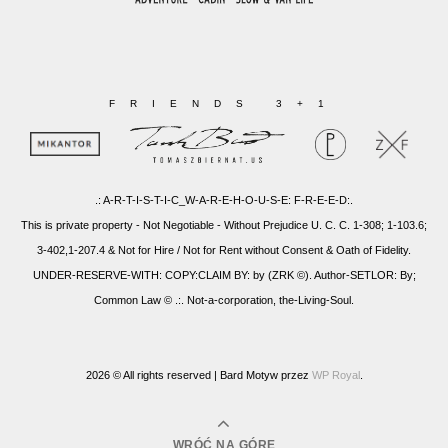
FRIENDS 3+1
.: A-R-T-I-S-T-I-C_W-A-R-E-H-O-U-S-E: F-R-E-E-D:.
This is private property - Not Negotiable - Without Prejudice U. C. C. 1-308; 1-103.6;
3-402,1-207.4 & Not for Hire / Not for Rent without Consent & Oath of Fidelity.
UNDER-RESERVE-WITH: COPY:CLAIM BY: by (ZRK ©). Author-SETLOR: By;
Common Law © .:. Not-a-corporation, the-Living-Soul.
2026 © All rights reserved |
Bard Motyw przez
WP Royal
.
WRÓĆ NA GÓRĘ