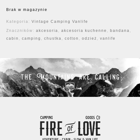
Brak w magazynie
Kategoria:
Vintage Camping Vanlife
Znaczników:
akcesoria
,
akcesoria kuchenne
,
bandana
,
cabin
,
camping
,
chustka
,
cotton
,
odzież
,
vanlife