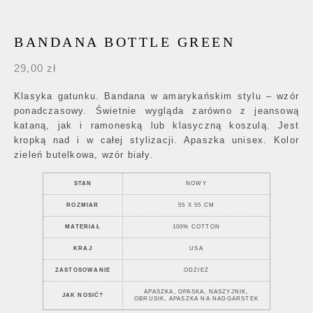
BANDANA BOTTLE GREEN
29,00
zł
Klasyka gatunku. Bandana w amarykańskim stylu – wzór
ponadczasowy. Świetnie wygląda zarówno z jeansową
kataną, jak i ramoneską lub klasyczną koszulą. Jest
kropką nad i w całej stylizacji. Apaszka unisex. Kolor
zieleń butelkowa, wzór biały.
STAN
NOWY
ROZMIAR
55 X 55 CM
MATERIAŁ
100% COTTON
KRAJ
USA
ZASTOSOWANIE
ODZIEŻ
APASZKA, OPASKA, NASZYJNIK,
JAK NOSIĆ?
OBRUSIK, APASZKA NA NADGARSTEK