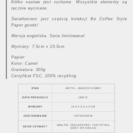
Kółko nastaw jest ruchome. Wszystkie elementy są
ręcznie wycinane.
Światłomierz jest częścią kolekcji Be Coffee Style
Paper goods!
Wersja angielska. Seria limitowana!
Wymiary: 7,5cm x 10,5cm
Papier:
Kolor: Camel
Gramatura: 300g
Certyfikat FSC, 100% recykling
STAN
ANTYK – BARDZO DOBRY
DATA PRODUKCJI
1966 R.
WYMIARY
14,5 X 8 X 4,5 CM
ZASTOSOWANIE
FOTOGRAFIA
VANLIFE, ŻEGLARSTWO, TURYSTYKA,
GDZIE UŻYWAĆ?
GÓRY, WYCIECZKI