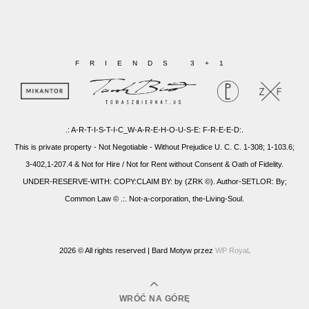
FRIENDS 3+1
.: A-R-T-I-S-T-I-C_W-A-R-E-H-O-U-S-E: F-R-E-E-D:.
This is private property - Not Negotiable - Without Prejudice U. C. C. 1-308; 1-103.6;
3-402,1-207.4 & Not for Hire / Not for Rent without Consent & Oath of Fidelity.
UNDER-RESERVE-WITH: COPY:CLAIM BY: by (ZRK ©). Author-SETLOR: By;
Common Law © .:. Not-a-corporation, the-Living-Soul.
2026 © All rights reserved |
Bard Motyw przez
WP Royal
.
WRÓĆ NA GÓRĘ