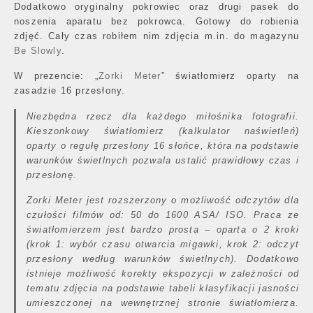
Dodatkowo oryginalny pokrowiec oraz drugi pasek do
noszenia aparatu bez pokrowca. Gotowy do robienia
zdjęć. Cały czas robiłem nim zdjęcia m.in. do magazynu
Be Slowly
.
W prezencie: „
Zorki Meter
” światłomierz oparty na
zasadzie 16 przesłony.
Niezbędna rzecz dla każdego miłośnika fotografii.
Kieszonkowy światłomierz (kalkulator naświetleń)
oparty o regułę przesłony 16 słońce, która na podstawie
warunków świetlnych pozwala ustalić prawidłowy czas i
przesłonę.
Zorki Meter jest rozszerzony o możliwość odczytów dla
czułości filmów od: 50 do 1600 ASA/ ISO. Praca ze
światłomierzem jest bardzo prosta – oparta o 2 kroki
(krok 1: wybór czasu otwarcia migawki, krok 2: odczyt
przesłony według warunków świetlnych). Dodatkowo
istnieje możliwość korekty ekspozycji w zależności od
tematu zdjęcia na podstawie tabeli klasyfikacji jasności
umieszczonej na wewnętrznej stronie światłomierza.