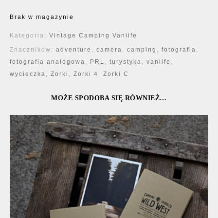
Brak w magazynie
Kategoria:
Vintage Camping Vanlife
Znaczników:
adventure
,
camera
,
camping
,
fotografia
,
fotografia analogowa
,
PRL
,
turystyka
,
vanlife
,
wycieczka
,
Zorki
,
Zorki 4
,
Zorki C
MOŻE SPODOBA SIĘ RÓWNIEŻ…